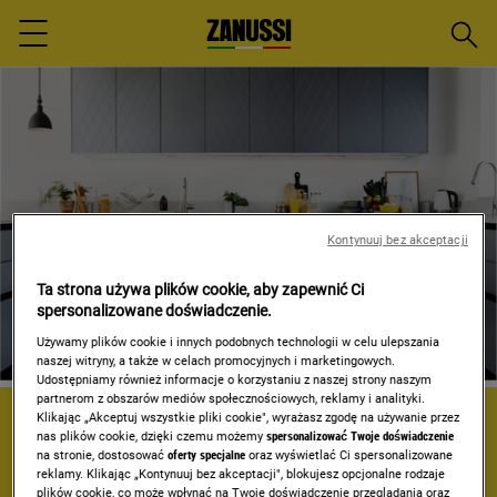
Szuka
Menu
Kontynuuj bez akceptacji
Ta strona używa plików cookie, aby zapewnić Ci
spersonalizowane doświadczenie.
Używamy plików cookie i innych podobnych technologii w celu ulepszania
naszej witryny, a także w celach promocyjnych i marketingowych.
Udostępniamy również informacje o korzystaniu z naszej strony naszym
partnerom z obszarów mediów społecznościowych, reklamy i analityki.
Klikając „Akceptuj wszystkie pliki cookie", wyrażasz zgodę na używanie przez
DOWIEDZ SIĘ WIĘCEJ O
nas plików cookie, dzięki czemu możemy
spersonalizować Twoje doświadczenie
URZĄDZENIU
na stronie, dostosować
oferty specjalne
oraz wyświetlać Ci spersonalizowane
reklamy. Klikając „Kontynuuj bez akceptacji", blokujesz opcjonalne rodzaje
plików cookie, co może wpłynąć na Twoje doświadczenie przeglądania oraz