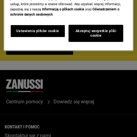
Powiedz nam, którego urządzenia używasz, aby uzyskać
usługi, które jesteśmy w stanie oferować. Aby uzyskać więcej informacji,
zapoznaj się z naszą
Informacją o plikach cookie
oraz
Oświadczeniem o
łatwy dostęp do instrukcji obsługi, najczęściej
ochronie danych osobowych
.
zadawanych pytań, warunków gwarancji oraz opcji
rezerwacji wizyty serwisowej.
Ustawienia plików cookie
Akceptuj wszystkie pliki
cookie
ZAREJESTRUJ PRODUKT
Centrum pomocy
Dowiedz się więcej
KONTAKT I POMOC
Skontaktuj się z nami