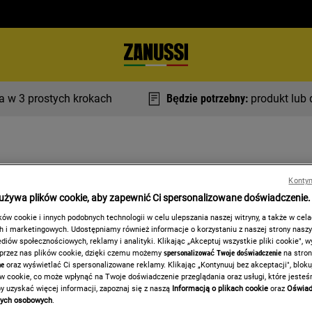
ja w 3 prostych krokach
Będzie potrzebny:
produkt lub
Kontyn
 używa plików cookie, aby zapewnić Ci spersonalizowane doświadczenie.
ów cookie i innych podobnych technologii w celu ulepszania naszej witryny, a także w cel
ZAREJESTRUJ URZĄDZENIA
 i marketingowych. Udostępniamy również informacje o korzystaniu z naszej strony nasz
iów społecznościowych, reklamy i analityki. Klikając „Akceptuj wszystkie pliki cookie", 
 przez nas plików cookie, dzięki czemu możemy
spersonalizować Twoje doświadczenie
na stron
ne
oraz wyświetlać Ci spersonalizowane reklamy. Klikając „Kontynuuj bez akceptacji", blok
zech prostych krokach. Możesz zarejestrować maks
ów cookie, co może wpłynąć na Twoje doświadczenie przeglądania oraz usługi, które jeste
y uzyskać więcej informacji, zapoznaj się z naszą
Informacją o plikach cookie
oraz
Oświad
nych osobowych
.