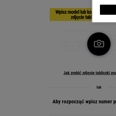
Wpisz model lub kod produktu (P
zdjęcie tabliczki znamio
Wpisz
model
lub
kod
produktu
Jak zrobić zdjęcie tabliczki z
(PNC),
albo
lub
zrób
zdjęcie
Aby rozpocząć wpisz numer p
tabliczki
znamiono