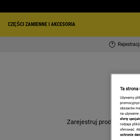
CZĘŚCI ZAMIENNE I AKCESORIA
Rejestrac
Ta strona
Używamy plik
promocyjnych
obszarów med
na używanie
oferty specjal
Zarejestruj produkty w tr
rodzaje plik
oferować. Ab
ochronie da