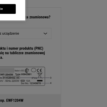
kie
jduje się tabliczka znamionowa?
z urządzenie
ktu i numer produktu (PNC)
się na tabliczce znamionowej
a.
, np. EWF1204W