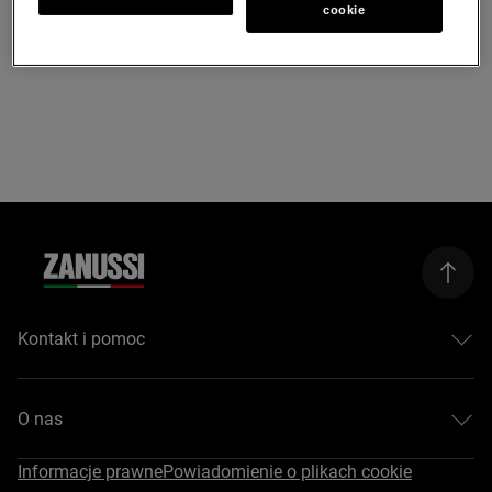
cookie
Kontakt i pomoc
Skontaktuj się z nami
Serwis
O nas
Zarejestruj produkt
Instrukcje obsługi
Zanussi
Informacje prawne
Powiadomienie o plikach cookie
Gwarancja
Przewodnik dla kupujących