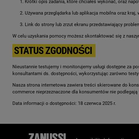
Krótki opis zadania, które chciałeś wykonać, oraz na
Używana przeglądarka lub aplikacja mobilna oraz kraj, 
Link do strony lub zrzut ekranu przedstawiający proble
W celu uzyskania pomocy możesz skontaktować się z naszym d
STATUS ZGODNOŚCI
Nieustannie testujemy i monitorujemy usługi dostępne za po
konsultantami ds. dostępności, wykorzystując zarówno testy 
Nasza strona internetowa zawiera treści skierowane do konsum
commerce nieprzeznaczone dla konsumentów nie podlegaj
Data informacji o dostępności: 18 czerwca 2025 r.