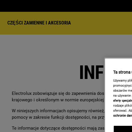
CZĘŚCI ZAMIENNE I AKCESORIA
INFOR
Ta strona
Używamy plik
promocyjnych
obszarów med
Electrolux zobowiązuje się do zapewnienia dostępności swoi
na używanie
krajowego i określonym w normie europejskiej EN 301 549
oferty specjal
rodzaje plik
W niniejszych informacjach opisujemy również, jak zgłaszać
oferować. Ab
ochronie da
pomocy w zakresie funkcji dostępności, na przykład pomocy p
Te informacje dotyczące dostępności mają zastosowanie do