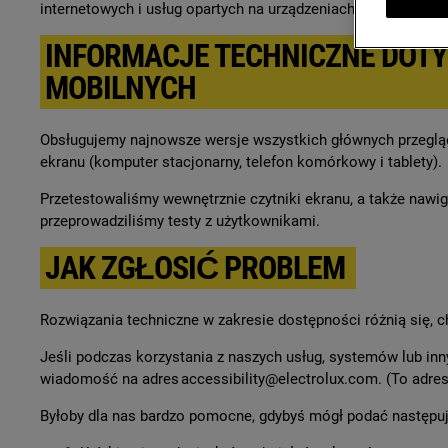
internetowych i usług opartych na urządzeniach mobilnych dr
INFORMACJE TECHNICZNE DOTY
MOBILNYCH
Obsługujemy najnowsze wersje wszystkich głównych przegląda
ekranu (komputer stacjonarny, telefon komórkowy i tablety).
Przetestowaliśmy wewnętrznie czytniki ekranu, a także nawi
przeprowadziliśmy testy z użytkownikami.
JAK ZGŁOSIĆ PROBLEM
Rozwiązania techniczne w zakresie dostępności różnią się, c
Jeśli podczas korzystania z naszych usług, systemów lub in
wiadomość na adres
accessibility@electrolux.com
. (To adre
Byłoby dla nas bardzo pomocne, gdybyś mógł podać następuj