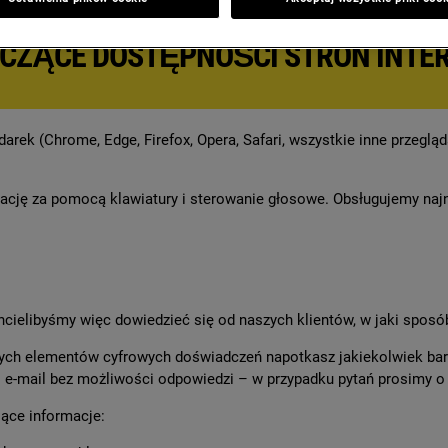
ogą elektroniczną, na przykład zakupów za pośrednictwem naszych s
CZĄCE DOSTĘPNOŚCI STRON INTER
rek (Chrome, Edge, Firefox, Opera, Safari, wszystkie inne przeglą
gację za pomocą klawiatury i sterowanie głosowe. Obsługujemy najn
hcielibyśmy więc dowiedzieć się od naszych klientów, w jaki sposó
nych elementów cyfrowych doświadczeń napotkasz jakiekolwiek bari
s e-mail bez możliwości odpowiedzi – w przypadku pytań prosimy o k
ące informacje: