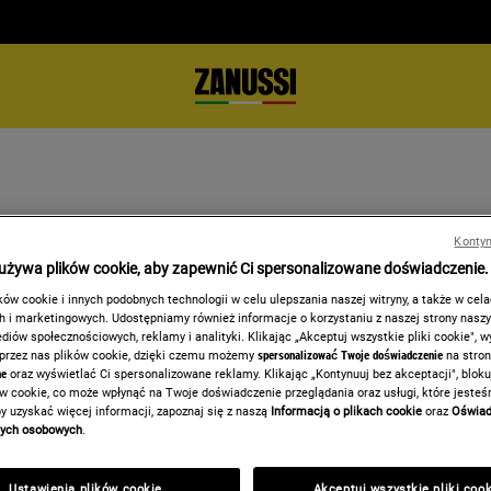
MACJE O DOSTĘP
Kontyn
 używa plików cookie, aby zapewnić Ci spersonalizowane doświadczenie.
ów cookie i innych podobnych technologii w celu ulepszania naszej witryny, a także w cel
 i marketingowych. Udostępniamy również informacje o korzystaniu z naszej strony nasz
iów społecznościowych, reklamy i analityki. Klikając „Akceptuj wszystkie pliki cookie", 
ch stron internetowych i aplikacji mobilnych zgodnie z europejs
 przez nas plików cookie, dzięki czemu możemy
spersonalizować Twoje doświadczenie
na stron
 oraz międzynarodowych wytycznych WCAG 2.2 poziom AA.
ne
oraz wyświetlać Ci spersonalizowane reklamy. Klikając „Kontynuuj bez akceptacji", blok
ów cookie, co może wpłynąć na Twoje doświadczenie przeglądania oraz usługi, które jeste
 nam problemy, abyśmy mogli je rozwiązać, a także jak skontaktowa
y uzyskać więcej informacji, zapoznaj się z naszą
Informacją o plikach cookie
oraz
Oświad
nych osobowych
.
rzy zakupie produktu lub rezerwacji usługi.
 usług handlu elektronicznego skierowanych do konsumentów, świ
Ustawienia plików cookie
Akceptuj wszystkie pliki coo