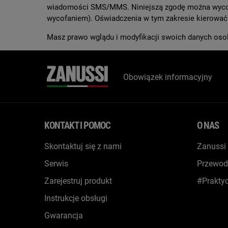
wiadomości SMS/MMS. Niniejszą zgodę można wycofa
wycofaniem). Oświadczenia w tym zakresie kierować
Masz prawo wglądu i modyfikacji swoich danych os
Obowiązek informacyjny
KONTAKT I POMOC
O NAS
Skontaktuj się z nami
Zanussi
Serwis
Przewod
Zarejestruj produkt
#Prakty
Instrukcje obsługi
Gwarancja