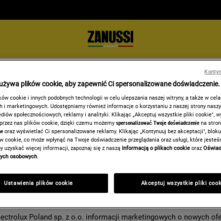
OBOWIĄZEK INFORMACYJNY
Kontyn
owych podanych w formularzu jest Electrolux Poland sp. z o.o. z s
 używa plików cookie, aby zapewnić Ci spersonalizowane doświadczenie.
 kontaktu i udzielenia odpowiedzi na Twoje pytanie. Podanie dany
ów cookie i innych podobnych technologii w celu ulepszania naszej witryny, a także w cel
enia w tym zakresie kierować należy na adres mailowy:
dane.osob
 i marketingowych. Udostępniamy również informacje o korzystaniu z naszej strony nasz
iów społecznościowych, reklamy i analityki. Klikając „Akceptuj wszystkie pliki cookie", 
 przez nas plików cookie, dzięki czemu możemy
spersonalizować Twoje doświadczenie
na stron
ne
oraz wyświetlać Ci spersonalizowane reklamy. Klikając „Kontynuuj bez akceptacji", blok
trolux Poland sp. z o.o. na adres e-mail informacji handlowych do
ów cookie, co może wpłynąć na Twoje doświadczenie przeglądania oraz usługi, które jeste
ody nie wpływa na zgodność z prawem przetwarzania dokonanego p
y uzyskać więcej informacji, zapoznaj się z naszą
Informacją o plikach cookie
oraz
Oświad
nych osobowych
.
ectrolux.com
ctrolux Poland sp. z o.o. informacji marketingowych o nowych ofer
Ustawienia plików cookie
Akceptuj wszystkie pliki coo
cofanie zgody nie wpływa na zgodność z prawem przetwarzania do
e.osobowe@electrolux.com
ctrolux Poland sp. z o.o. informacji marketingowych o nowych of