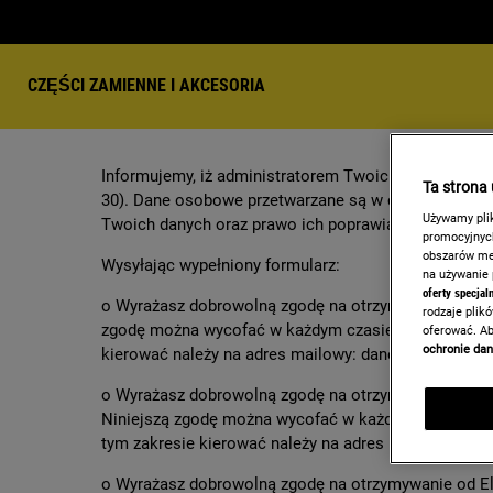
CZĘŚCI ZAMIENNE I AKCESORIA
Informujemy, iż administratorem Twoich danych osob
Ta strona
30). Dane osobowe przetwarzane są w celu nawiązania
Używamy plik
Twoich danych oraz prawo ich poprawiania. Oświadcz
promocyjnych
obszarów med
Wysyłając wypełniony formularz:
na używanie
oferty specjal
o Wyrażasz dobrowolną zgodę na otrzymywanie od Elec
rodzaje plik
zgodę można wycofać w każdym czasie (wycofanie zg
oferować. Ab
ochronie da
kierować należy na adres mailowy:
dane.osobowe@el
o Wyrażasz dobrowolną zgodę na otrzymywanie od Ele
Niniejszą zgodę można wycofać w każdym czasie (wy
tym zakresie kierować należy na adres mailowy:
dan
o Wyrażasz dobrowolną zgodę na otrzymywanie od Ele