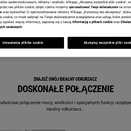
iów społecznościowych, reklamy i analityki. Klikając „Akceptuj wszystkie pliki cookie", 
 przez nas plików cookie, dzięki czemu możemy
spersonalizować Twoje doświadczenie
na stron
ne
oraz wyświetlać Ci spersonalizowane reklamy. Klikając „Kontynuuj bez akceptacji", blok
ów cookie, co może wpłynąć na Twoje doświadczenie przeglądania oraz usługi, które jeste
y uzyskać więcej informacji, zapoznaj się z naszą
Informacją o plikach cookie
oraz
Oświad
nych osobowych
.
Ustawienia plików cookie
Akceptuj wszystkie pliki coo
ZNAJDŹ SWÓJ IDEALNY ODKURZACZ
DOSKONAŁE POŁĄCZENIE
ściwe połączenie mocy, wielkości i specjalnych funkcji urządzenia
idealny odkurzacz...