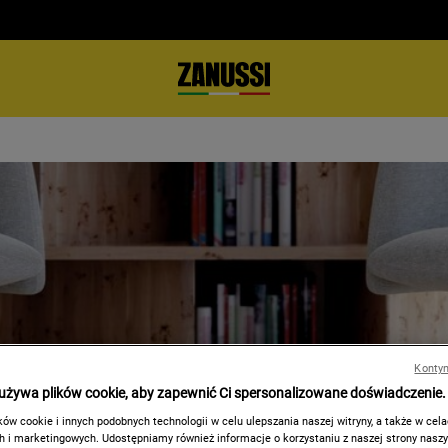
Kontyn
 używa plików cookie, aby zapewnić Ci spersonalizowane doświadczenie.
ów cookie i innych podobnych technologii w celu ulepszania naszej witryny, a także w cel
 i marketingowych. Udostępniamy również informacje o korzystaniu z naszej strony nasz