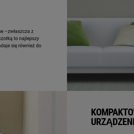
dne –zwłaszcza z
czotką to najlepszy
adaje się również do
KOMPAKTO
URZĄDZENI